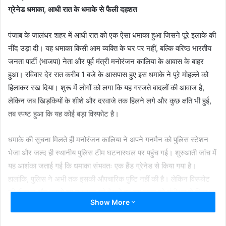
ग्रेनेड धमाका, आधी रात के धमाके से फैली दहशत
पंजाब के जालंधर शहर में आधी रात को एक ऐसा धमाका हुआ जिसने पूरे इलाके की
नींद उड़ा दी। यह धमाका किसी आम व्यक्ति के घर पर नहीं, बल्कि वरिष्ठ भारतीय
जनता पार्टी (भाजपा) नेता और पूर्व मंत्री मनोरंजन कालिया के आवास के बाहर
हुआ। रविवार देर रात करीब 1 बजे के आसपास हुए इस धमाके ने पूरे मोहल्ले को
हिलाकर रख दिया। शुरू में लोगों को लगा कि यह गरजते बादलों की आवाज है,
लेकिन जब खिड़कियों के शीशे और दरवाजे तक हिलने लगे और कुछ क्षति भी हुई,
तब स्पष्ट हुआ कि यह कोई बड़ा विस्फोट है।
धमाके की सूचना मिलते ही मनोरंजन कालिया ने अपने गनमैन को पुलिस स्टेशन
भेजा और जल्द ही स्थानीय पुलिस टीम घटनास्थल पर पहुंच गई। शुरुआती जांच में
यह आशंका जताई गई कि धमाका संभवतः एक हैंड ग्रेनेड से किया गया है।
हालांकि, पुलिस ने अभी तक इसकी औपचारिक पुष्टि नहीं की है। लेकिन विस्फोट
की तीव्रता और उससे हुए नुकसान को देखते हुए इस एंगल को गंभीरता से लिया जा
Show More
रहा है।