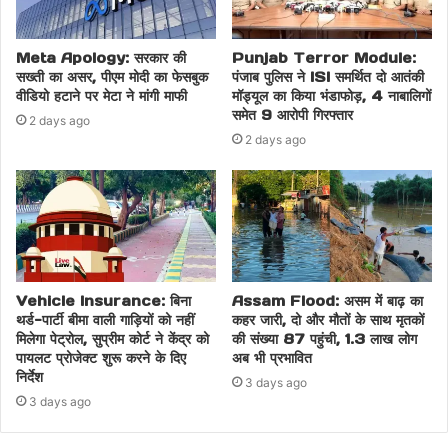
BJPLeaderAttack
BJPLeaderTargeted
Meta Apology: सरकार की
Punjab Terror Module:
BombSquad
CCTVFootage
सख्ती का असर, पीएम मोदी का फेसबुक
पंजाब पुलिस ने ISI समर्थित दो आतंकी
वीडियो हटाने पर मेटा ने मांगी माफी
मॉड्यूल का किया भंडाफोड़, 4 नाबालिगों
ForensicTeam
HandGrenadeBlast
समेत 9 आरोपी गिरफ्तार
2 days ago
2 days ago
JalandharBlast
JalandharNews
JalandharSecurity
ManoharKalia
ManoharKaliaHouse
ManpreetSinghDCP
MidnightBlast
PoliceInvestigation
Vehicle Insurance: बिना
Assam Flood: असम में बाढ़ का
थर्ड-पार्टी बीमा वाली गाड़ियों को नहीं
कहर जारी, दो और मौतों के साथ मृतकों
PoliticalAttack
PunjabLawAndOrder
मिलेगा पेट्रोल, सुप्रीम कोर्ट ने केंद्र को
की संख्या 87 पहुंची, 1.3 लाख लोग
पायलट प्रोजेक्ट शुरू करने के दिए
अब भी प्रभावित
PunjabNews
PunjabTerrorAlert
निर्देश
3 days ago
3 days ago