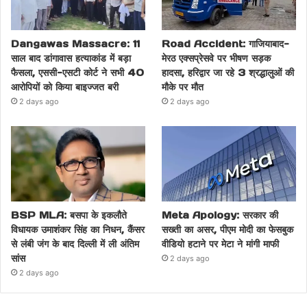
Dangawas Massacre: 11
Road Accident: गाजियाबाद-
साल बाद डांगावास हत्याकांड में बड़ा
मेरठ एक्सप्रेसवे पर भीषण सड़क
फैसला, एससी-एसटी कोर्ट ने सभी 40
हादसा, हरिद्वार जा रहे 3 श्रद्धालुओं की
आरोपियों को किया बाइज्जत बरी
मौके पर मौत
2 days ago
2 days ago
BSP MLA: बसपा के इकलौते
Meta Apology: सरकार की
विधायक उमाशंकर सिंह का निधन, कैंसर
सख्ती का असर, पीएम मोदी का फेसबुक
से लंबी जंग के बाद दिल्ली में ली अंतिम
वीडियो हटाने पर मेटा ने मांगी माफी
सांस
2 days ago
2 days ago