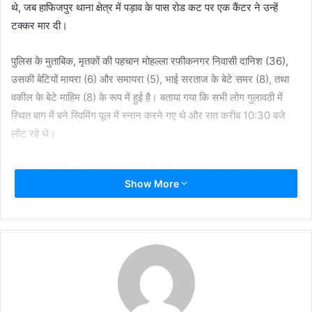
थे, जब हाफिजपुर थाना क्षेत्र में पड़ाव के पास रोड कट पर एक कैंटर ने उन्हें
टक्कर मार दी।
पुलिस के मुताबिक, मृतकों की पहचान मोहल्ला रफीकनगर निवासी दानिश (36),
उसकी बेटियों मायरा (6) और समायरा (5), भाई सरताज के बेटे समर (8), तथा
वकील के बेटे माहिम (8) के रूप में हुई है। बताया गया कि सभी लोग गुलावठी में
स्थित बाग में बने स्विमिंग पूल में स्नान करने गए थे और रात करीब 10:30 बजे
लौट रहे थे।
हादसा उस समय हुआ जब बाइक सड़क के कट से मुड़ रही थी और सामने से कैंटर
Show More
अचानक आ गया। टक्कर इतनी तेज थी कि बाइक सवार पांचों लोग कैंटर के नीचे
कुचल गए और मौके पर ही उनकी मौत हो गई। चालक वाहन छोड़कर फरार हो
गया।
सूचना मिलते ही पुलिस मौके पर पहुंची और शवों को बाहर निकालकर पोस्टमार्टम के
लिए भेजा। मौके पर सीओ गढ़मुक्तेश्वर वरुण मिश्रा और एएसपी विनीत भटनागर ने
पहुंचकर जांच शुरू कर दी। प्रारंभिक जांच में आशंका जताई जा रही है कि बाइक