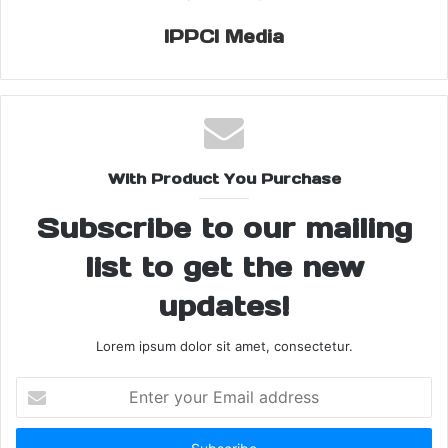
चला रहा दानिश नशे में था, लेकिन इसकी पुष्टि पोस्टमार्टम रिपोर्ट से ही होगी।
IPPCI Media
इस हादसे ने पूरे मोहल्ले में कोहराम मचा दिया है। मृतकों के घरों में मातम पसरा हुआ
है और लोगों की भारी भीड़ जमा हो गई है। पुलिस मामले की गंभीरता से जांच कर
रही है और फरार कैंटर चालक की तलाश की जा रही है।
Share this:
Facebook
X
With Product You Purchase
Subscribe to our mailing
Bike Crash News
Danish Bike Rider
list to get the new
Five Killed Hapur
Hafizpur Crash
updates!
Hapur Accident
Hapur Cantor Collision
Lorem ipsum dolor sit amet, consectetur.
Hapur Tragedy
Kids Killed Road Accident
Enter
your
Road Accident Hapur
Road Safety India
Email