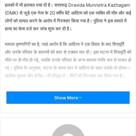
हलकों में भी हलचल मचा दी है। सत्तारूढ़ Dravida Munnetra Kazhagam
(DMK) से जुड़े एक नेता के 20 वर्षीय बेटे आदित्य को एक व्यक्ति की मौत और कई
लोगों को घायल करने के आरोप में गिरफ्तार किया गया है। पुलिस ने इस मामले में
हत्या का केस दर्ज कर जांच शुरू कर दी है।
मामला कृष्णागिरी का है, जहां आरोप है कि आदित्य ने एक विवाद के बाद शिवमूर्ति
और उनके परिवार के सदस्यों को कार से टक्कर मार दी। इस घटना में शिवमूर्ति की
मौके पर ही मौत हो गई, जबकि उनके परिवार के अन्य सदस्य गंभीर रूप से घायल हो
गए। पुलिस के अनुसार, घटना के समय कार में आदित्य के साथ उसके दो दोस्त—
ऋतिक कुमार और हरीश—भी मौजूद थे। तीनों को गिरफ्तार कर लिया गया है।
मृतक शिवमूर्ति एक असिस्टेंट लेबर इंस्पेक्टर थे और अपने परिवार के साथ
Show More
कृष्णागिरी में रहते थे। प्रारंभिक जांच में सामने आया है कि घटना उस समय हुई
जब आदित्य शिवमूर्ति के घर के पास से कार चला रहा था। घर के बाहर एक
दोपहिया वाहन खड़ा था, जिससे सड़क का कुछ हिस्सा अवरुद्ध हो रहा था। इसे
लेकर आदित्य ने कथित तौर पर लगातार हॉर्न बजाया और वाहन हटाने को कहा।