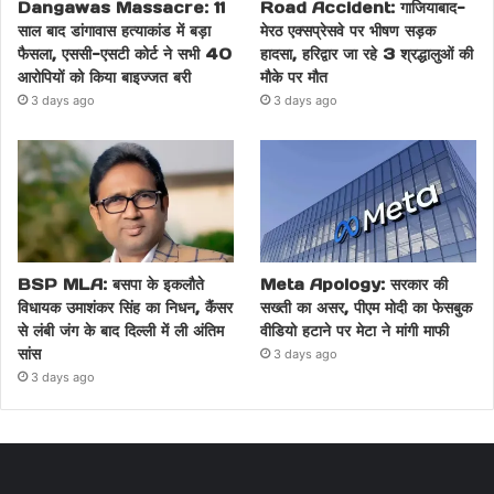
Dangawas Massacre: 11
Road Accident: गाजियाबाद-
साल बाद डांगावास हत्याकांड में बड़ा
मेरठ एक्सप्रेसवे पर भीषण सड़क
फैसला, एससी-एसटी कोर्ट ने सभी 40
हादसा, हरिद्वार जा रहे 3 श्रद्धालुओं की
आरोपियों को किया बाइज्जत बरी
मौके पर मौत
3 days ago
3 days ago
BSP MLA: बसपा के इकलौते
Meta Apology: सरकार की
विधायक उमाशंकर सिंह का निधन, कैंसर
सख्ती का असर, पीएम मोदी का फेसबुक
से लंबी जंग के बाद दिल्ली में ली अंतिम
वीडियो हटाने पर मेटा ने मांगी माफी
सांस
3 days ago
3 days ago