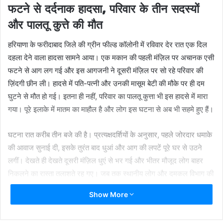
फटने से दर्दनाक हादसा, परिवार के तीन सदस्यों
और पालतू कुत्ते की मौत
हरियाणा के फरीदाबाद जिले की ग्रीन फील्ड कॉलोनी में रविवार देर रात एक दिल
दहला देने वाला हादसा सामने आया। एक मकान की पहली मंज़िल पर अचानक एसी
फटने से आग लग गई और इस आगजनी ने दूसरी मंज़िल पर सो रहे परिवार की
ज़िंदगी छीन ली। हादसे में पति-पत्नी और उनकी मासूम बेटी की मौके पर ही दम
घुटने से मौत हो गई। इतना ही नहीं, परिवार का पालतू कुत्ता भी इस हादसे में मारा
गया। पूरे इलाके में मातम का माहौल है और लोग इस घटना से अब भी सहमे हुए हैं।
घटना रात करीब तीन बजे की है। प्रत्यक्षदर्शियों के अनुसार, पहले जोरदार धमाके
की आवाज सुनाई दी, इसके तुरंत बाद धुआं और आग की लपटें पूरे घर से उठने
लगीं। देखते ही देखते दूसरी मंज़िल धुएं से भर गई और भीतर मौजूद लोग बाहर
निकलने का रास्ता तलाशते रह गए। जब तक स्थानीय लोग और दमकल विभाग की
टीम मौके पर पहुंचती, तब तक परिवार के तीनों सदस्यों की मौत हो चुकी थी।
Show More
मृतकों की पहचान 40 वर्षीय सचिन कपूर, उनकी पत्नी रिंकू कपूर और 12 साल की