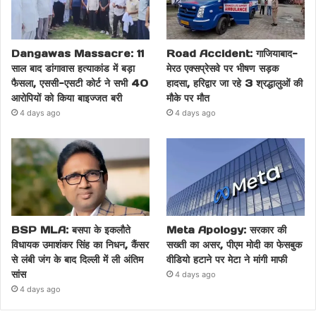
Dangawas Massacre: 11
Road Accident: गाजियाबाद-
साल बाद डांगावास हत्याकांड में बड़ा
मेरठ एक्सप्रेसवे पर भीषण सड़क
फैसला, एससी-एसटी कोर्ट ने सभी 40
हादसा, हरिद्वार जा रहे 3 श्रद्धालुओं की
आरोपियों को किया बाइज्जत बरी
मौके पर मौत
4 days ago
4 days ago
BSP MLA: बसपा के इकलौते
Meta Apology: सरकार की
विधायक उमाशंकर सिंह का निधन, कैंसर
सख्ती का असर, पीएम मोदी का फेसबुक
से लंबी जंग के बाद दिल्ली में ली अंतिम
वीडियो हटाने पर मेटा ने मांगी माफी
सांस
4 days ago
4 days ago