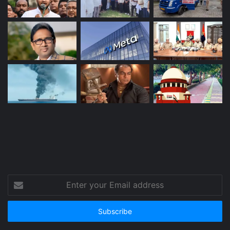
Enter
your
Email
address