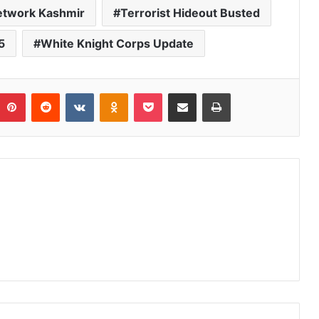
twork Kashmir
Terrorist Hideout Busted
5
White Knight Corps Update
umblr
Pinterest
Reddit
VKontakte
Odnoklassniki
Pocket
Share via Email
Print