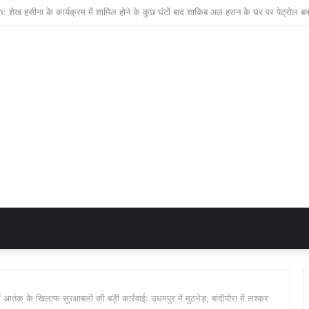
 के खिलाफ सुरक्षाबलों की बड़ी कार्रवाई: उधमपुर में मुठभेड़, बांदीपोरा में लश्कर