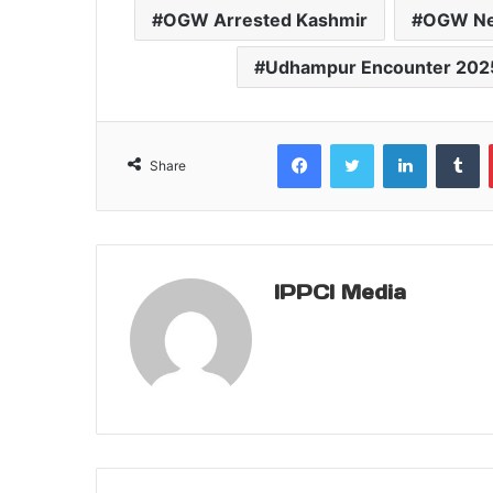
OGW Arrested Kashmir
OGW Ne
Udhampur Encounter 202
Facebook
Twitter
LinkedIn
T
Share
IPPCI Media