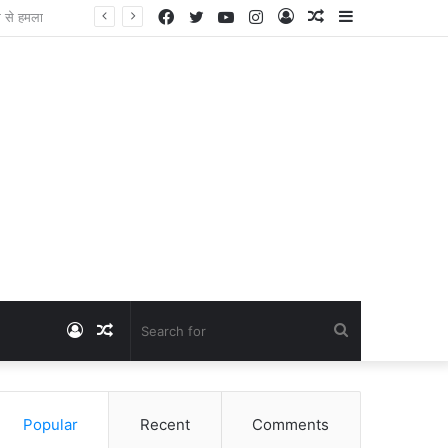
Facebook
Twitter
YouTube
Instagram
Log
Random
Sidebar
Dangawas Massacre: 11 साल बाद डांगावास हत्याकांड में बड़ा फैसला, एससी-एसटी कोर्ट ने सभी 40 आरोपियों को किया बाइज्जत बरी
In
Article
Log
Random
Search
In
Article
for
Popular
Recent
Comments