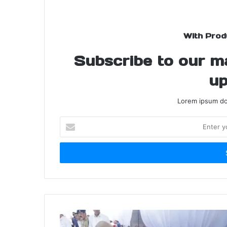
With Prod
Subscribe to our mai
up
Lorem ipsum dol
Enter
your
Email
address