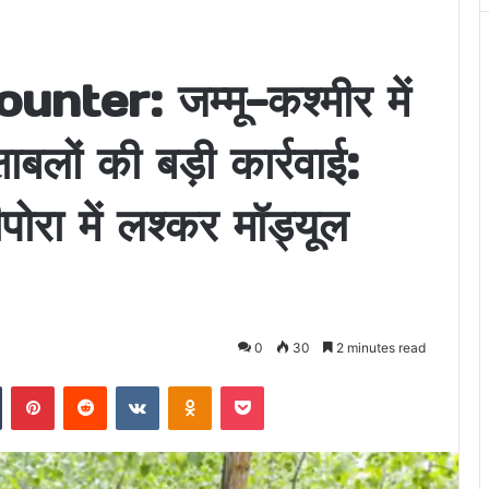
er: जम्मू-कश्मीर में
बलों की बड़ी कार्रवाई:
दीपोरा में लश्कर मॉड्यूल
0
30
2 minutes read
n
Tumblr
Pinterest
Reddit
VKontakte
Odnoklassniki
Pocket