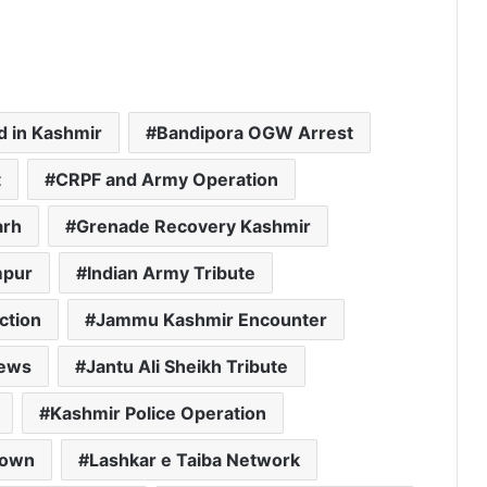
 in Kashmir
Bandipora OGW Arrest
t
CRPF and Army Operation
arh
Grenade Recovery Kashmir
mpur
Indian Army Tribute
ction
Jammu Kashmir Encounter
News
Jantu Ali Sheikh Tribute
Kashmir Police Operation
down
Lashkar e Taiba Network