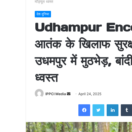
मॉड्यूल ध्वस्त
देश दुनिया
Udhampur Encount
आतंक के खिलाफ सुरक्षा
उधमपुर में मुठभेड़, बां
ध्वस्त
Send
IPPCI Media
April 24, 2025
an
Facebook
Twitter
LinkedI
email