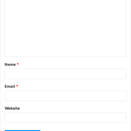
सनी देओल की 'जाट' की राह पर चले अक्षय कुमार
Name
*
Email
*
Website