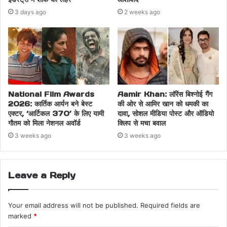
केसरी 2 में अक्षय कुमार ने सी शंकरन नायर का रोल निभाया है जो जलियांवाला
3 days ago
2 weeks ago
बाग हत्याकांड के पीछे की ताकतों को सजा दिलाने की कोशिश करते हैं. उनके
अलावा आर माधवन और अनन्या पांडे अहम भूमिकाओं में हैं. फिल्म को करण सिंह
त्यागी ने डायरेक्ट किया है. बजट की बात करें तो रिपोर्ट्स के मुताबिक, फिल्म को
150 करोड़ रुपये में बनाया गया है.
Share this:
National Film Awards
Aamir Khan: लॉरेंस बिश्नोई गैंग
Facebook
X
2026: कार्तिक आर्यन बने बेस्ट
की ओर से आमिर खान को धमकी का
एक्टर, ‘आर्टिकल 370’ के लिए यामी
दावा, सोशल मीडिया पोस्ट और ऑडियो
गौतम को मिला नेशनल अवॉर्ड
क्लिप से मचा बवाल
3 weeks ago
3 weeks ago
Akshay Kumar follows the path of Sunny Deol's
'Jaat'
Kesari 2 Box Office Collection Day 3: 'Kesari 2'
Leave a Reply
broke 8 records on the third day
Kesari 2 Box Office Collection Day 3: 'केसरी 2' ने
Your email address will not be published.
Required fields are
तीसरे दिन तोड़े 8 रिकॉर्ड
marked
*