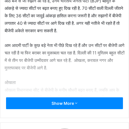
आठ बजे से जो रुझान आ रहे हैं, उनमें भारतीय जनता पार्टी (BJP) बहमुत के
आंकड़े से ज्यादा सीटों पर बढ़त बनाए हुए दिख रही है. 70 सीटों वाली दिल्ली जीतने
के लिए 36 सीटों का जादुई आंकड़ा हासिल करना जरूरी है और रुझानों में बीजेपी
लगातार 40 से ज्यादा सीटों पर आगे दिख रही है. अगर यही नतीजे भी रहते हैं तो
बीजेपी अकेले सरकार बना सकती है.
आम आदमी पार्टी के कुछ बड़े नेता भी पीछे दिख रहे हैं और उन सीटों पर बीजेपी आगे
चल रही है या फिर बराबर का मुकाबला चल रहा है. दिल्ली की 11 मुस्लिम बहुल सीटों
में से तीन पर बीजेपी उम्मीदवार आगे चल रहे हैं. ओखला, करावल नगर और
मुस्तफाबाद पर बीजेपी आगे है.
ओखला
ओखला विधानसभा सीट से बीजेपी के मनीष चौधरी बढ़त बनाए हैं, जबकि आप के
अमानतुल्लाह खान पीछे हैं. कांग्रेस की अरीबी खान तीसरे नंबर पर हैं.
Show More
मुस्तफाबाद
मुस्तफाबाद विधानसभा सीट पर बीजेपी के मोहन सिंह बिष्ट आगे चल रहे हैं, जबकि
आम आदमी पार्टी के अदील अहमद खान दूसरे नंबर पर हैं और बीजेपी के अली