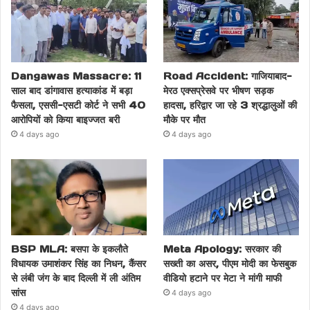
Dangawas Massacre: 11
Road Accident: गाजियाबाद-
साल बाद डांगावास हत्याकांड में बड़ा
मेरठ एक्सप्रेसवे पर भीषण सड़क
फैसला, एससी-एसटी कोर्ट ने सभी 40
हादसा, हरिद्वार जा रहे 3 श्रद्धालुओं की
आरोपियों को किया बाइज्जत बरी
मौके पर मौत
4 days ago
4 days ago
BSP MLA: बसपा के इकलौते
Meta Apology: सरकार की
विधायक उमाशंकर सिंह का निधन, कैंसर
सख्ती का असर, पीएम मोदी का फेसबुक
से लंबी जंग के बाद दिल्ली में ली अंतिम
वीडियो हटाने पर मेटा ने मांगी माफी
सांस
4 days ago
4 days ago