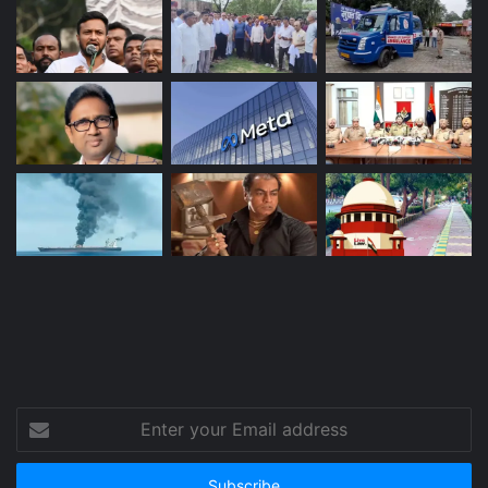
Enter
your
Email
address