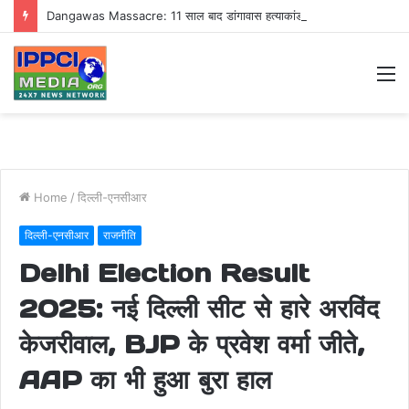
Dangawas Massacre: 11 साल बाद डांगावास हत्याकांड में बड़ा फैसला, एससी-एसटी कोर्ट ने सभी 40 आरोपियों को किया बाइज्जत बरी
M
Home
/
दिल्ली-एनसीआर
दिल्ली-एनसीआर
राजनीति
Delhi Election Result
2025: नई दिल्ली सीट से हारे अरविंद
केजरीवाल, BJP के प्रवेश वर्मा जीते,
AAP का भी हुआ बुरा हाल