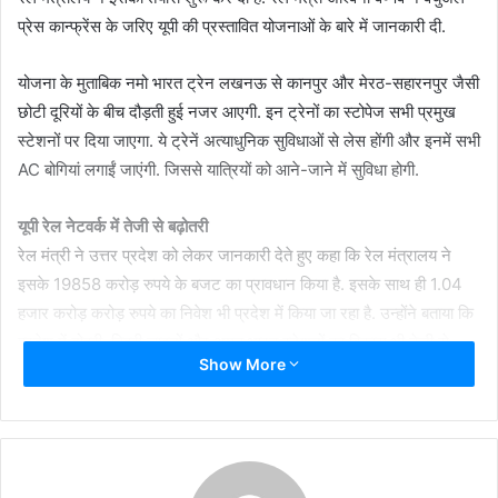
प्रेस कान्फ्रेंस के जरिए यूपी की प्रस्तावित योजनाओं के बारे में जानकारी दी.
योजना के मुताबिक नमो भारत ट्रेन लखनऊ से कानपुर और मेरठ-सहारनपुर जैसी
छोटी दूरियों के बीच दौड़ती हुई नजर आएगी. इन ट्रेनों का स्टोपेज सभी प्रमुख
स्टेशनों पर दिया जाएगा. ये ट्रेनें अत्याधुनिक सुविधाओं से लेस होंगी और इनमें सभी
AC बोगियां लगाईं जाएंगी. जिससे यात्रियों को आने-जाने में सुविधा होगी.
यूपी रेल नेटवर्क में तेजी से बढ़ोतरी
रेल मंत्री ने उत्तर प्रदेश को लेकर जानकारी देते हुए कहा कि रेल मंत्रालय ने
इसके 19858 करोड़ रुपये के बजट का प्रावधान किया है. इसके साथ ही 1.04
हजार करोड़ करोड़ रुपये का निवेश भी प्रदेश में किया जा रहा है. उन्होंने बताया कि
प्रदेश में दोहरी, तिहरी लाइनों और अमृत भारत स्टेशनों का विकास भी तेजी से
Show More
किया जा रहा हैं.
यूपी में रेल कनेक्टिविटी बढ़ाने पर काम हो रहा है. अश्विनी वैष्णव ने बताया कि पिछले
दस सालों में यूपी में 5200 किमी की नई लाइनें बिछाई गई हैं. यही नहीं 157
स्टेशनों का विकास अमृत भारत योजना से हो रहा है. प्रदेश में रेलवे के विस्तार पर