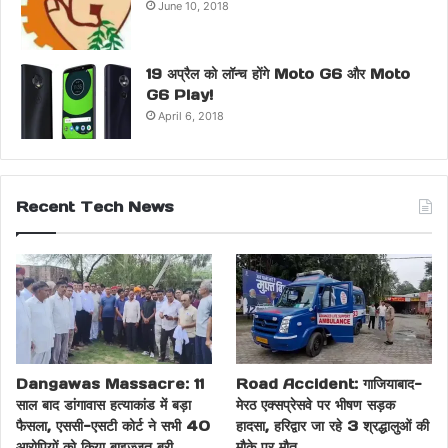
June 10, 2018
19 अप्रैल को लॉन्च होंगे Moto G6 और Moto
G6 Play!
April 6, 2018
Recent Tech News
Dangawas Massacre: 11
Road Accident: गाजियाबाद-
साल बाद डांगावास हत्याकांड में बड़ा
मेरठ एक्सप्रेसवे पर भीषण सड़क
फैसला, एससी-एसटी कोर्ट ने सभी 40
हादसा, हरिद्वार जा रहे 3 श्रद्धालुओं की
आरोपियों को किया बाइज्जत बरी
मौके पर मौत