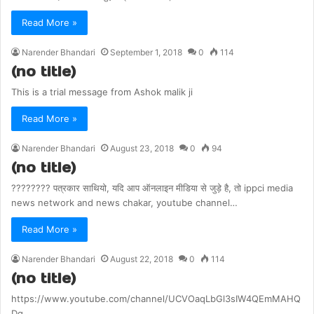
Read More »
Narender Bhandari
September 1, 2018
0
114
(no title)
This is a trial message from Ashok malik ji
Read More »
Narender Bhandari
August 23, 2018
0
94
(no title)
???????? पत्रकार साथियो, यदि आप ऑनलाइन मीडिया से जुड़े है, तो ippci media
news network and news chakar, youtube channel…
Read More »
Narender Bhandari
August 22, 2018
0
114
(no title)
https://www.youtube.com/channel/UCVOaqLbGl3sIW4QEmMAHQ
Dg