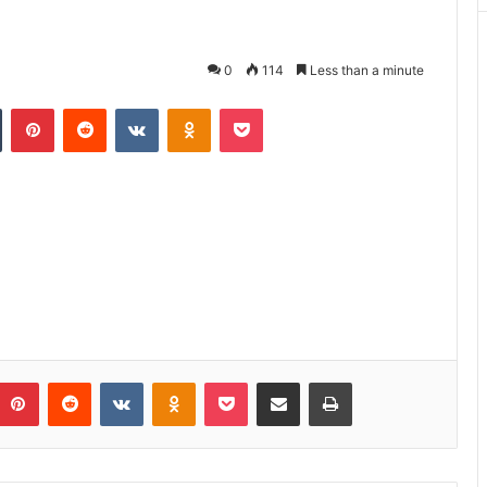
0
114
Less than a minute
n
Tumblr
Pinterest
Reddit
VKontakte
Odnoklassniki
Pocket
umblr
Pinterest
Reddit
VKontakte
Odnoklassniki
Pocket
Share via Email
Print