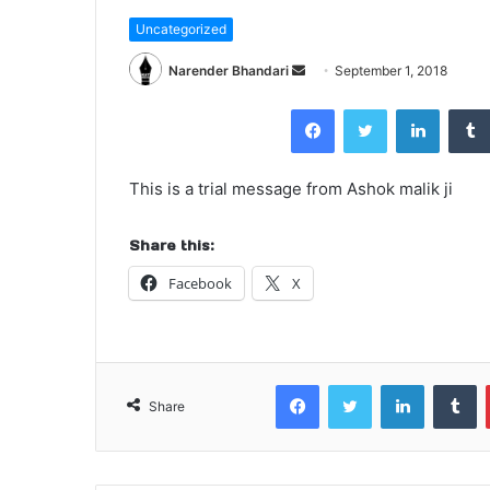
Uncategorized
Send
Narender Bhandari
September 1, 2018
an
Facebook
Twitter
LinkedI
email
This is a trial message from Ashok malik ji
Share this:
Facebook
X
Facebook
Twitter
LinkedIn
T
Share