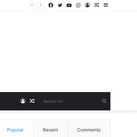
Facebook
Twitter
YouTube
Instagram
Log
Random
Sidebar
Dangawas Massacre: 11 साल बाद डांगावास हत्याकांड में बड़ा फैसला, एससी-एसटी कोर्ट ने सभी 40 आरोपियों को किया बाइज्जत बरी
In
Article
Log
Random
Search
In
Article
for
Popular
Recent
Comments