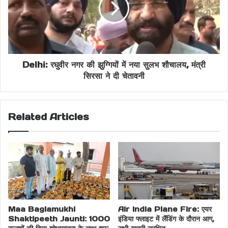
माध्यम से बढ़ावा देने वाला अग्रणी एनजीओ रहा है। लिम्का बुक ऑफ रिकॉर्ड्स में
यह सबसे बड़े डिजिटल सांस्कृतिक शिक्षा प्रदाता के रूप में दर्ज है। यह देश का
पहला और एकमात्र सांस्कृतिक NGO है जो नेशनल स्टॉक एक्सचेंज के SSE
प्लेटफॉर्म पर सूचीबद्ध है।
Delhi: रघुवीर नगर की झुग्गियों में नया सुलभ शौचालय, मंत्री
NGO का प्रभावशाली योगदान:
सिरसा ने दी चेतावनी
24,000+ स्कूलों और कॉलेजों तक मुफ्त डिजिटल सांस्कृतिक कार्यक्रम
2.2 करोड़ से अधिक विद्यार्थियों तक पहुंच
Related Articles
67 से अधिक देशों में उपस्थिति
Share this:
Facebook
X
Maa Baglamukhi
Air India Plane Fire: एयर
Shaktipeeth Jaunti: 1000
इंडिया फ्लाइट में लैंडिंग के दौरान आग,