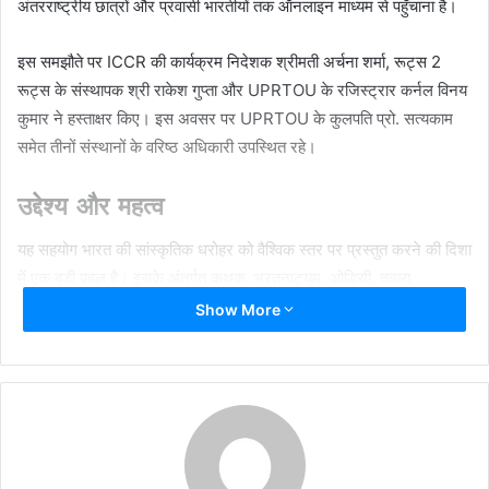
अंतरराष्ट्रीय छात्रों और प्रवासी भारतीयों तक ऑनलाइन माध्यम से पहुँचाना है।
इस समझौते पर ICCR की कार्यक्रम निदेशक श्रीमती अर्चना शर्मा, रूट्स 2
रूट्स के संस्थापक श्री राकेश गुप्ता और UPRTOU के रजिस्ट्रार कर्नल विनय
कुमार ने हस्ताक्षर किए। इस अवसर पर UPRTOU के कुलपति प्रो. सत्यकाम
समेत तीनों संस्थानों के वरिष्ठ अधिकारी उपस्थित रहे।
उद्देश्य और महत्व
यह सहयोग भारत की सांस्कृतिक धरोहर को वैश्विक स्तर पर प्रस्तुत करने की दिशा
में एक बड़ी पहल है। इसके अंतर्गत कथक, भरतनाट्यम, ओडिसी, तबला,
हारमोनियम, हिंदुस्तानी वोकल, कठपुतली निर्माण, रंगोली, मधुबनी पेंटिंग, मेंहदी और
Show More
बॉलीवुड नृत्य जैसी प्रमुख भारतीय कलाओं की लाइव और इंटरएक्टिव ऑनलाइन
कक्षाएं चलाई जाएंगी।
2023 और 2024 में रही बड़ी सफलता
पिछले दो वर्षों में रूट्स 2 रूट्स और ICCR ने मिलकर विभिन्न कलाओं में