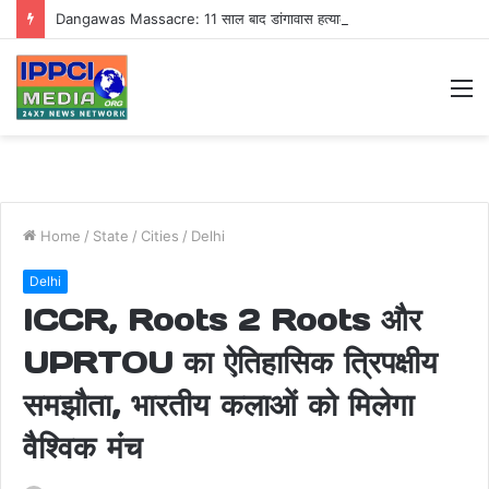
Dangawas Massacre: 11 साल बाद डांगावास हत्याकांड में बड़ा फैसला, एससी-एसटी कोर्ट ने सभी 40 आरोपियों को किया बाइज्जत बरी
M
Home
/
State
/
Cities
/
Delhi
Delhi
ICCR, Roots 2 Roots और
UPRTOU का ऐतिहासिक त्रिपक्षीय
समझौता, भारतीय कलाओं को मिलेगा
वैश्विक मंच