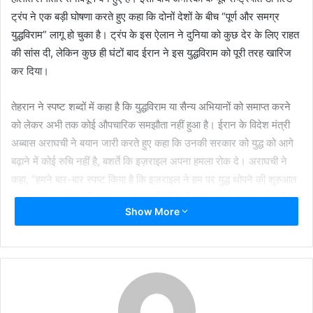
ट्रंप ने एक बड़ी घोषणा करते हुए कहा कि दोनों देशों के बीच “पूर्ण और समग्र
युद्धविराम” लागू हो चुका है। ट्रंप के इस ऐलान ने दुनिया को कुछ देर के लिए राहत
की सांस दी, लेकिन कुछ ही घंटों बाद ईरान ने इस युद्धविराम को पूरी तरह खारिज
कर दिया।
तेहरान ने स्पष्ट शब्दों में कहा है कि युद्धविराम या सैन्य अभियानों को समाप्त करने
को लेकर अभी तक कोई औपचारिक समझौता नहीं हुआ है। ईरान के विदेश मंत्री
अब्बास अराघची ने बयान जारी करते हुए कहा कि उनकी सरकार को युद्ध को आगे
बढ़ाने में कोई रुचि नहीं है, बशर्ते कि इज़राइल अपना हमला रोक दे। अराघची ने
कहा, “हमने बार-बार स्पष्ट किया है कि इज़राइल ने हम पर युद्ध थोपने की शुरुआत
की है। अगर इज़राइली शासन हमारे नागरिकों के खिलाफ़ सुबह 4 बजे से पहले
Show More
अपना आक्रामक अभियान रोक देता है, तो हमारा जवाबी कार्रवाई जारी रखने का
कोई इरादा नहीं है।”
ईरान के एक सुरक्षा अधिकारी ने भी इस स्थिति की पुष्टि करते हुए कहा कि
युद्धविराम लागू होने के बाद से अब तक इज़राइल पर कोई नई मिसाइल दागी नहीं गई
है। सीएनएन की रिपोर्ट के मुताबिक, अधिकारी ने कहा, “हमने अब तक दुश्मन पर