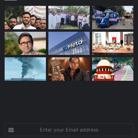
Enter
your