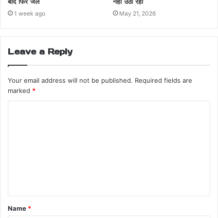
बाद फिर जेल
नहीं उठा रहा
1 week ago
May 21, 2026
Conditions simples et explicites.
Bonus régulièrement mis à jour selon les saisons.
Assistance client réactive pour toute question liée
Leave a Reply
aux promotions.
Large palette de fournisseurs garantissant un jeu
Your email address will not be published.
Required fields are
équitable.
marked
*
Cependant, la nécessité d’un wagering reste un frein pour
les joueurs cherchant un bonus complètement libre de
conditions. Cela dit, ce compromis est la norme dans
l’industrie et Mad Casino offre l’un des cadres les plus
honnêtes et lisibles pour s’y confronter.
FAQ – Bonus et conditions
chez Mad Casino
Name
*