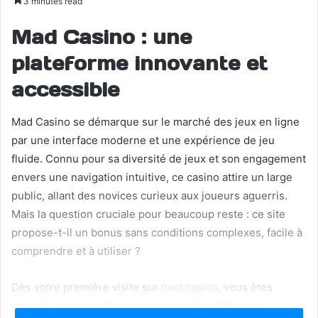
3 minutes read
email
Mad Casino : une
plateforme innovante et
accessible
Mad Casino se démarque sur le marché des jeux en ligne
par une interface moderne et une expérience de jeu
fluide. Connu pour sa diversité de jeux et son engagement
envers une navigation intuitive, ce casino attire un large
public, allant des novices curieux aux joueurs aguerris.
Mais la question cruciale pour beaucoup reste : ce site
propose-t-il un bonus sans conditions complexes, facile à
comprendre et à utiliser ?
Dès votre première visite sur
mad casino
, vous êtes
accueilli par des offres promotionnelles attirantes.