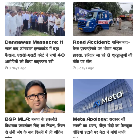
Facebook
X
Dangawas Massacre: 11
Road Accident: गाजियाबाद-
साल बाद डांगावास हत्याकांड में बड़ा
मेरठ एक्सप्रेसवे पर भीषण सड़क
फैसला, एससी-एसटी कोर्ट ने सभी 40
हादसा, हरिद्वार जा रहे 3 श्रद्धालुओं की
आरोपियों को किया बाइज्जत बरी
मौके पर मौत
3 days ago
3 days ago
BSP MLA: बसपा के इकलौते
Meta Apology: सरकार की
विधायक उमाशंकर सिंह का निधन, कैंसर
सख्ती का असर, पीएम मोदी का फेसबुक
से लंबी जंग के बाद दिल्ली में ली अंतिम
वीडियो हटाने पर मेटा ने मांगी माफी