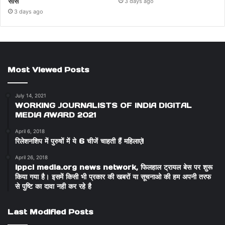
सांस
3 days ago
3 days ago
Most Viewed Posts
July 14, 2021
WORKING JOURNALISTS OF INDIA DIGITAL
MEDIA AWARD 2021
April 6, 2018
रिलेशनशिप में पुरुषों में ये 6 चीजें चाहती हैं महिलाएं!
April 26, 2018
ippci media.org news network, फिलहाल ट्रायल बेस पर शुरू
किया गया है। इसमें किसी भी प्रकार की खबरों या सूचनाओ की हम अपनी तरफ
से पुष्टि का दावा नही कर रहे है
Last Modified Posts