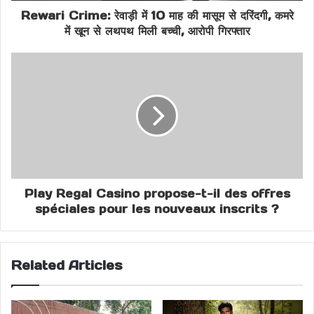
Conditions de mise :
Rewari Crime: रेवाड़ी में 10 माह की मासूम से दरिंदगी, कमरे
में खून से लथपथ मिली बच्ची, आरोपी गिरफ्तार
transparentes et
raisonnables
Les conditions de mise chez Mad Casino sont clairement
expliquées dans les termes et conditions, ce qui facilite la
prise de décision pour le joueur. En général, le wagering
appliqué oscille entre 20x et 35x, un chiffre standard sur
le marché. À noter que certains jeux contribuent
différemment à ces conditions, avec des machines à sous
Play Regal Casino propose-t-il des offres
favorisées, contrairement aux jeux de table.
spéciales pour les nouveaux inscrits ?
Type de
Wagering
Contrib. aux
Validité de
Related Articles
bonus
moyen
conditions
l’offre
Bonus de
100% sur les
25x
14 jours
bienvenue
slots