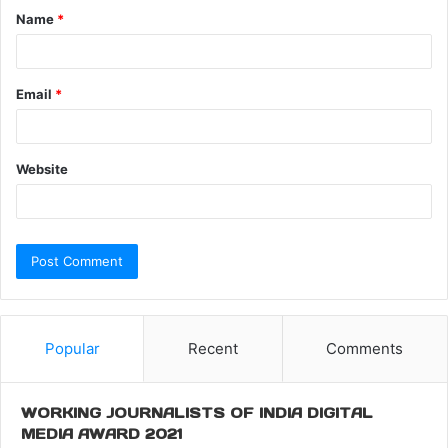
Name
*
Mini-comparaison :
avantgarde casino vs
Email
*
moyenne du marché
Website
Alors que certains casinos limitent leurs méthodes à 2-3
options classiques, Avantgarde propose une palette plus
étendue, notamment avec la possibilité de retrait en
cryptomonnaies. Le dépôt instantané est standard, mais
l’absence totale de frais sur les transactions place ce
casino en tête des plateformes orientées joueur.
Popular
Recent
Comments
FAQ – Vos questions sur les
paiements chez Avantgarde
WORKING JOURNALISTS OF INDIA DIGITAL
Casino
MEDIA AWARD 2021