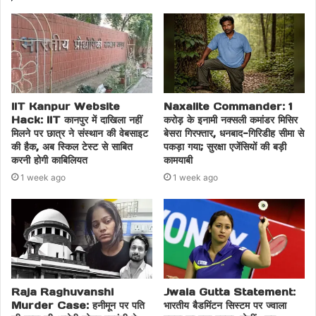
Un point souvent sous-estimé mais primordial est la
sécurisation des transactions. Avantgarde Casino utilise
un système de cryptage SSL de dernière génération. Vos
données bancaires ne transitent jamais en clair, ce qui
garantit confidentialité et protection contre les fraudes. De
IIT Kanpur Website
Naxalite Commander: 1
plus, la plateforme est titulaire d’une licence européenne
Hack: IIT कानपुर में दाखिला नहीं
करोड़ के इनामी नक्सली कमांडर मिसिर
मिलने पर छात्र ने संस्थान की वेबसाइट
बेसरा गिरफ्तार, धनबाद-गिरिडीह सीमा से
reconnue, ce qui impose des contrôles stricts sur la
की हैक, अब स्किल टेस्ट से साबित
पकड़ा गया; सुरक्षा एजेंसियों की बड़ी
gestion des fonds.
करनी होगी काबिलियत
कामयाबी
1 week ago
1 week ago
En comparaison avec la moyenne du marché, Avantgarde
excelle dans la transparence : aucun frais caché n’est
appliqué sur les dépôts ou retraits, ce qui est loin d’être
systématique chez d’autres opérateurs.
Comment choisir la
Raja Raghuvanshi
Jwala Gutta Statement:
meilleure méthode de
Murder Case: हनीमून पर पति
भारतीय बैडमिंटन सिस्टम पर ज्वाला