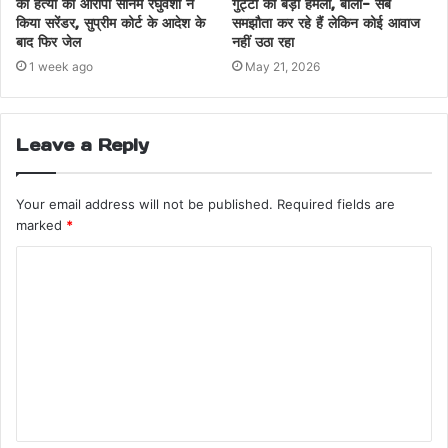
की हत्या की आरोपी सोनम रघुवंशी ने
गुट्टा का बड़ा हमला, बोलीं- सब
paiement ?
किया सरेंडर, सुप्रीम कोर्ट के आदेश के
समझौता कर रहे हैं लेकिन कोई आवाज
बाद फिर जेल
नहीं उठा रहा
1 week ago
May 21, 2026
Le choix dépend de vos priorités : rapidité, anonymat ou
simplicité. Voici quelques conseils pour faire le bon choix :
Leave a Reply
Pour les paiements rapides et sans complications,
préférez les portefeuilles électroniques comme Skrill
ou Neteller.
Your email address will not be published.
Required fields are
marked
*
Si vous souhaitez jouer avec votre carte habituelle,
Visa et Mastercard restent des valeurs sûres.
Pour les joueurs recherchant plus de confidentialité,
les cryptomonnaies sont une solution intéressante.
En cas de retrait important, le virement bancaire est
parfois plus adapté malgré un délai plus long.
Avant de toute opération, vérifiez les conditions
spécifiques à votre pays et votre compte joueur.