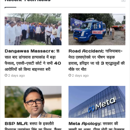
4. Comment savoir si mon paiement est sécurisé ?
Le site utilise un protocole SSL 256-bit et est certifié par
une autorité de jeu européenne, garantissant un cadre
sécurisé.
5. Puis-je déposer via téléphone mobile ?
Tout à fait, la plateforme est optimisée pour les mobiles et
Dangawas Massacre: 11
Road Accident: गाजियाबाद-
साल बाद डांगावास हत्याकांड में बड़ा
मेरठ एक्सप्रेसवे पर भीषण सड़क
toutes les méthodes de paiement sont accessibles depuis
फैसला, एससी-एसटी कोर्ट ने सभी 40
हादसा, हरिद्वार जा रहे 3 श्रद्धालुओं की
votre smartphone.
आरोपियों को किया बाइज्जत बरी
मौके पर मौत
2 days ago
2 days ago
Pour conclure, Avantgarde Casino propose une
infrastructure de paiement robuste, variée et sécurisée,
adaptée aux besoins des joueurs modernes. Que vous
soyez novice ou joueur expérimenté, vous trouverez
forcément une méthode qui correspond à vos attentes en
termes de simplicité, rapidité et sécurité.
BSP MLA: बसपा के इकलौते
Meta Apology: सरकार की
विधायक उमाशंकर सिंह का निधन, कैंसर
सख्ती का असर, पीएम मोदी का फेसबुक