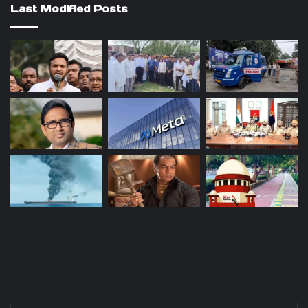
Last Modified Posts