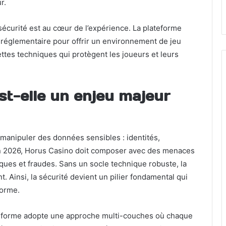
r.
 sécurité est au cœur de l’expérience. La plateforme
réglementaire pour offrir un environnement de jeu
ettes techniques qui protègent les joueurs et leurs
st-elle un enjeu majeur
manipuler des données sensibles : identités,
 En 2026, Horus Casino doit composer avec des menaces
ques et fraudes. Sans un socle technique robuste, la
. Ainsi, la sécurité devient un pilier fondamental qui
forme.
ateforme adopte une approche multi-couches où chaque