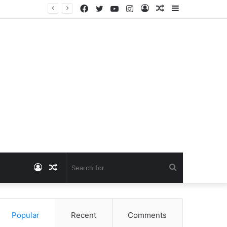
Facebook
Twitter
YouTube
Instagram
Log
Random
Sidebar
Dangawas Massacre: 11 साल बाद डांगावास हत्याकांड में बड़ा फैसला, एससी-एसटी कोर्ट ने सभी 40 आरोपियों को किया बाइज्जत बरी
In
Article
Log
Random
Search
In
Article
for
Popular
Recent
Comments