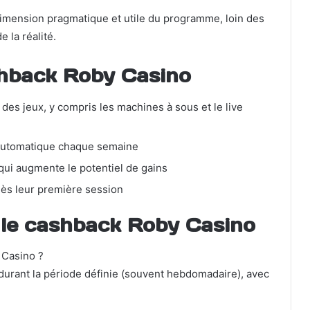
 dimension pragmatique et utile du programme, loin des
la réalité.
shback Roby Casino
 des jeux, y compris les machines à sous et le live
 automatique chaque semaine
qui augmente le potentiel de gains
ès leur première session
 le cashback Roby Casino
 Casino ?
 durant la période définie (souvent hebdomadaire), avec