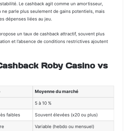
e stabilité. Le cashback agit comme un amortisseur,
On ne parle plus seulement de gains potentiels, mais
es dépenses liées au jeu.
opose un taux de cashback attractif, souvent plus
ation et l’absence de conditions restrictives ajoutent
 Cashback Roby Casino vs
o
Moyenne du marché
5 à 10 %
ès faibles
Souvent élevées (x20 ou plus)
re
Variable (hebdo ou mensuel)