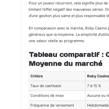
Pour un joueur récurrent, cela signifie plus d
limitant l’effet négatif des mauvaises séries. 
d’une gestion plus saine et plus responsable d
En comparaison avec le marché, Roby Casino pr
généreux que la moyenne. La simplicité d’utilis
une valeur réelle au programme.
Tableau comparatif :
Moyenne du marché
Critère
Roby Casin
Taux de cashback
7 à 15 %
Conditions de mise
Aucune ou tr
Fréquence de versement
Hebdomadai