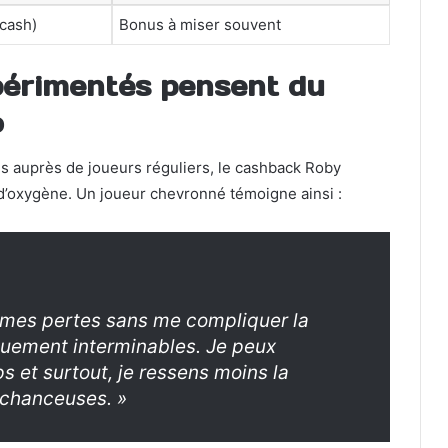
(cash)
Bonus à miser souvent
périmentés pensent du
o
és auprès de joueurs réguliers, le cashback Roby
d’oxygène. Un joueur chevronné témoigne ainsi :
r mes pertes sans me compliquer la
ouement interminables. Je peux
s et surtout, je ressens moins la
 chanceuses. »