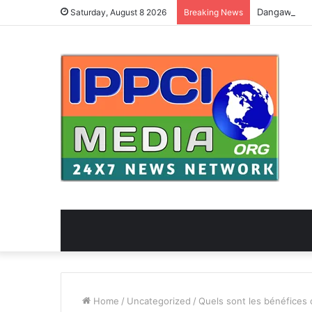
Saturday, August 8 2026
Breaking News
Home
/
Uncategorized
/
Quels sont les bénéfices