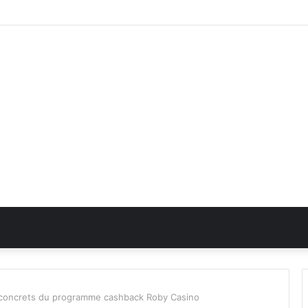
 concrets du programme cashback Roby Casino