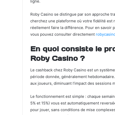
ligne.
Roby Casino se distingue par son approche tra
cherchez une plateforme où votre fidélité es
réellement faire la différence. Pour en savoir pl
vous pouvez consulter directement
robycasin
En quoi consiste le 
Roby Casino ?
Le cashback chez Roby Casino est un système
période donnée, généralement hebdomadaire. Ce
aux joueurs, diminuant l’impact des sessions
Le fonctionnement est simple : chaque semain
5% et 15%) vous est automatiquement reversé
pour jouer, sans conditions de mise complexes