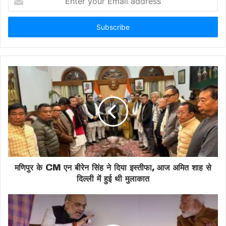
The flick first and then the loft!
your
Email
address
Captain Rohit Sharma gets going
in Cuttack in style!
Follow The Match
https://t.co/NReW1eEQtF
#TeamIn
dia
|
#INDvENG
|
@IDFCFIRSTBank
|
@ImRo45
pic.twitter.com/uC6uY
hRXZ4
— BCCI (@BCCI)
February 9, 2025
मणिपुर के CM एन बीरेन सिंह ने दिया इस्तीफा, आज अमित शाह से
दिल्ली में हुई थी मुलाकात
Share this:
Facebook
X