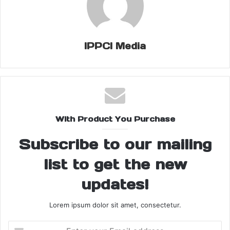
कटक वनडे में इंग्लैंड ने दिया भारत को 305 रनों का लक्ष्य –
भारत ने वनडे सीरीज का पहला मैच जीत लिया था. इंग्लैंड ने दूसरे मैच में शानदार
IPPCI Media
वापसी की और भारत को 305 रनों का लक्ष्य दिया. टीम इंडिया ने खबर लिखने तक
6 ओवरों में 47 रन बना लिए थे. उसके लिए रवींद्र जडेजा ने शानदार गेंदबाजी
की. जडेजा ने 10 ओवरों में 35 रन देकर 3 विकेट झटके.
With Product You Purchase
Subscribe to our mailing
list to get the new
updates!
Lorem ipsum dolor sit amet, consectetur.
Enter