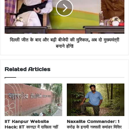
broke the world record of sixes against
England
Rohit Sharma Six Record: Rohit Sharma
created history in Cuttack
दिल्ली जीत के बाद और बढ़ी बीजेपी की मुश्किल, अब दो मुख्यमंत्री
बनाने होंगे!
Rohit Sharma Six Record: रोहित शर्मा ने कटक में रचा
इतिहास
इंग्लैंड के खिलाफ तोड़ा छक्कों का वर्ल्ड रिकॉर्ड
Related Articles
IIT Kanpur Website
Naxalite Commander: 1
Hack: IIT कानपुर में दाखिला नहीं
करोड़ के इनामी नक्सली कमांडर मिसिर