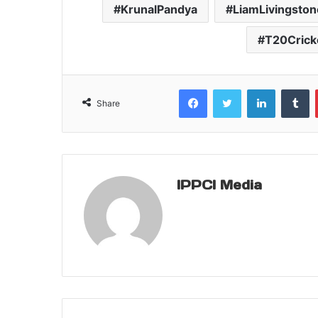
KrunalPandya
LiamLivingston
T20Crick
Facebook
Twitter
LinkedIn
T
Share
IPPCI Media