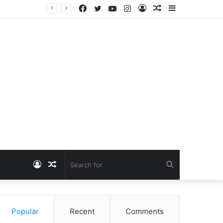
Facebook
Twitter
YouTube
Instagram
Log
Random
Sidebar
Dangawas Massacre: 11 साल बाद डांगावास हत्याकांड में बड़ा फैसला, एससी-एसटी कोर्ट ने सभी 40 आरोपियों को किया बाइज्जत बरी
In
Article
Log
Random
Search
In
Article
for
Popular
Recent
Comments