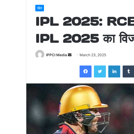
खेल
IPL 2025: RCB 
IPL 2025 का विज
Send
IPPCI Media
March 23, 2025
an
Facebook
Twitter
LinkedI
email