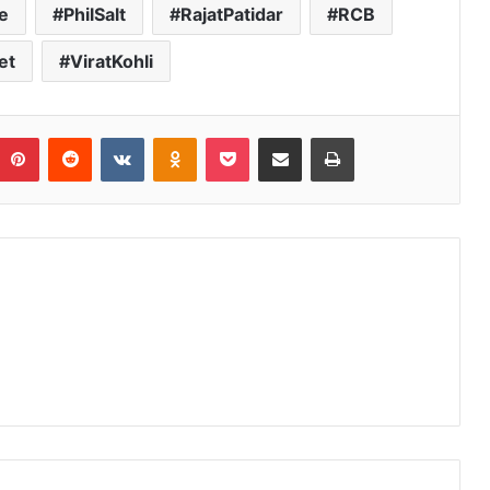
e
PhilSalt
RajatPatidar
RCB
et
ViratKohli
umblr
Pinterest
Reddit
VKontakte
Odnoklassniki
Pocket
Share via Email
Print