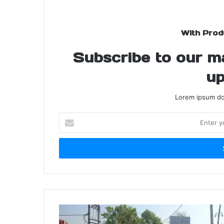
With Prod
Subscribe to our mai
up
Lorem ipsum dol
Enter
your
Email
address