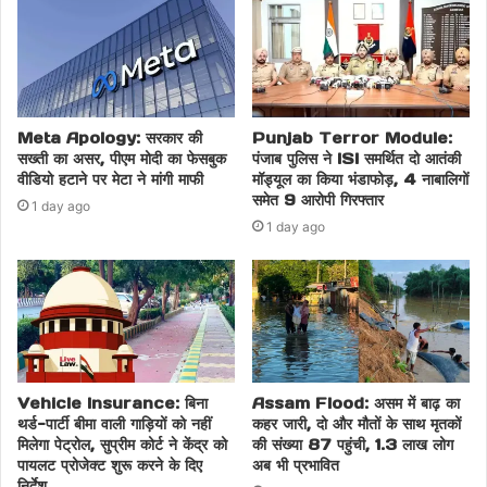
AyodhyaStyleTemple
BengalSecurity
BJPvsTMC
CommunalHarmony
Meta Apology: सरकार की
Punjab Terror Module:
सख्ती का असर, पीएम मोदी का फेसबुक
पंजाब पुलिस ने ISI समर्थित दो आतंकी
DroneSurveillance
वीडियो हटाने पर मेटा ने मांगी माफी
मॉड्यूल का किया भंडाफोड़, 4 नाबालिगों
समेत 9 आरोपी गिरफ्तार
1 day ago
JharkhandProcessionBan
KolkataPolice
1 day ago
MaharashtraPoliceAlert
MamataBanerjeeAppeal
PoliticalTension
RAFDeployment
RamNavamiAlert
RamNavamiProcession
Vehicle Insurance: बिना
Assam Flood: असम में बाढ़ का
थर्ड-पार्टी बीमा वाली गाड़ियों को नहीं
कहर जारी, दो और मौतों के साथ मृतकों
मिलेगा पेट्रोल, सुप्रीम कोर्ट ने केंद्र को
की संख्या 87 पहुंची, 1.3 लाख लोग
RamNavamiViolenceHistory
पायलट प्रोजेक्ट शुरू करने के दिए
अब भी प्रभावित
निर्देश