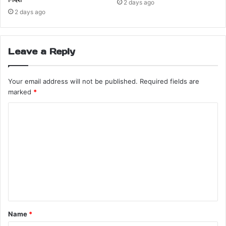
2 days ago
ReligiousFestivalSecurity
2 days ago
ShubhenduAdhikari
SupremeCourtOrder
WestBengalNews
Leave a Reply
Your email address will not be published.
Required fields are
marked
*
Name
*