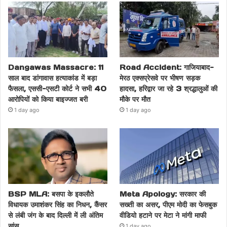
Dangawas Massacre: 11
Road Accident: गाजियाबाद-
साल बाद डांगावास हत्याकांड में बड़ा
मेरठ एक्सप्रेसवे पर भीषण सड़क
फैसला, एससी-एसटी कोर्ट ने सभी 40
हादसा, हरिद्वार जा रहे 3 श्रद्धालुओं की
आरोपियों को किया बाइज्जत बरी
मौके पर मौत
1 day ago
1 day ago
BSP MLA: बसपा के इकलौते
Meta Apology: सरकार की
विधायक उमाशंकर सिंह का निधन, कैंसर
सख्ती का असर, पीएम मोदी का फेसबुक
से लंबी जंग के बाद दिल्ली में ली अंतिम
वीडियो हटाने पर मेटा ने मांगी माफी
सांस
1 day ago