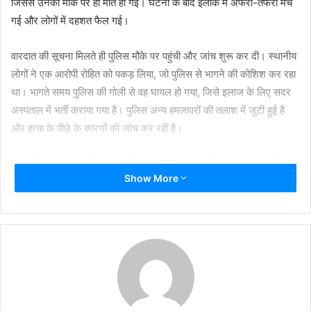
जिससे उनकी मौके पर ही मौत हो गई। घटना के बाद इलाके में अफरा-तफरी मच
गई और लोगों में दहशत फैल गई।
वारदात की सूचना मिलते ही पुलिस मौके पर पहुंची और जांच शुरू कर दी। स्थानीय
लोगों ने एक आरोपी रोहित को पकड़ लिया, जो पुलिस से भागने की कोशिश कर रहा
था। भागते समय पुलिस की गोली से वह घायल हो गया, जिसे इलाज के लिए सदर
अस्पताल में भर्ती कराया गया है। पुलिस अन्य हमलावरों की तलाश में जुटी हुई है
और हत्या के पीछे के कारणों की जांच कर रही है।
हत्या की खबर सुनते ही भाजपा प्रदेश अध्यक्ष एवं नेता प्रतिपक्ष बाबूलाल मरांडी,
Show More
प्रदेश संगठन महामंत्री कर्मवीर सिंह और पूर्व विधायक समरी लाल रिम्स पहुंचे। वहां
उन्होंने दिवंगत नेता को श्रद्धांजलि दी और परिवार को न्याय दिलाने का आश्वासन
दिया। भाजपा जिला कमिटी ने इस हत्या के विरोध में 27 मार्च को रांची बंद बुलाया
है। पार्टी प्रवक्ता अजय शाह ने कहा कि सभी मंडल के कार्यकर्ता शांतिपूर्ण तरीके से
बंद को सफल बनाएंगे और सरकार से दोषियों पर कड़ी कार्रवाई की मांग करेंगे।
बताया जा रहा है कि अनिल टाइगर महावीर मंडल के अध्यक्ष भी थे और रामनवमी
आयोजन की तैयारियों को लेकर कांके मंदिर परिसर में आए थे। होटल में चाय पीते