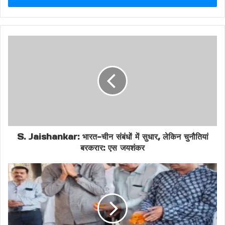
Crime In Ranchi
Criminal Attack
Jharkhand BJP
Jharkhand Crime News
Jharkhand News
Justice For Anil Tiger
Kanke Shooting
Law And Order Jharkhand
Murder Case
Police Investigation
Political Murder
S. Jaishankar: भारत-चीन संबंधों में सुधार, लेकिन चुनौतियां
Political Violence
Ranchi Bandh
बरकरार: एस जयशंकर
Shooting Incident