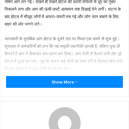
भीषण आग लग गई। देखते ही देखते होटल की ऊपरी मंजिलों से धुएं का गुबार
निकलने लगा और आग की ऊंची लपटें आसमान तक दिखाई देने लगीं। घटना के
बाद होटल में मौजूद लोगों में अफरा-तफरी मच गई और लोग जान बचाने के लिए
बाहर की ओर भागने लगे।
जानकारी के मुताबिक आग होटल के दूसरे तल पर स्थित एक कमरे से शुरू हुई।
शुरुआत में कर्मचारियों को लगा कि यह मामूली तकनीकी खराबी है, लेकिन कुछ ही
मिनटों में आग ने विकराल रूप धारण कर लिया। आग तेजी से फैलने लगी और पूरे
होटल में धुआं भर गया। धुएं के कारण कई लोगों को सांस लेने में दिक्कत होने लगी,
जिससे होटल में भगदड़ जैसी स्थिति बन गई।
Show More
होटल के कर्मचारी और मेहमान मदद के लिए चिल्लाते हुए बाहर निकलने लगे।
आसपास मौजूद लोगों ने भी तुरंत पुलिस और फायर ब्रिगेड को सूचना दी। सूचना
मिलते ही पुलिस और अग्निशमन विभाग की टीमें मौके पर पहुंचीं और राहत एवं बचाव
कार्य शुरू किया गया।
फायर ब्रिगेड की चार गाड़ियां मौके पर आग बुझाने में जुट गईं। दमकलकर्मी
लगातार आग पर काबू पाने का प्रयास कर रहे हैं ताकि आग होटल के अन्य हिस्सों