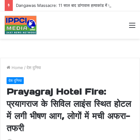
Dangawas Massacre: 11 साल बाद डांगावास हत्याकांड में बड़ा फैसला, एससी-एसटी कोर्ट ने सभी 40 आरोपियों को किया बाइज्जत बरी
M
Home
/
देश दुनिया
देश दुनिया
Prayagraj Hotel Fire:
प्रयागराज के सिविल लाइंस स्थित होटल
में लगी भीषण आग, लोगों में मची अफरा-
तफरी