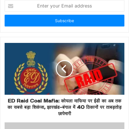
Enter
Bengal seismic activity
Dhaka tremors
your
Email
earthquake latest update
address
EMSC earthquake report
India Bangladesh quake
Kolkata earthquake today
Kolkata news today
Narsingdi quake center
no damage quake news
ED Raid Coal Mafia: कोयला माफिया पर ईडी का अब तक
South Asia earthquake
का सबसे बड़ा शिकंजा, झारखंड-बंगाल में 40 ठिकानों पर ताबड़तोड़
छापेमारी
West Bengal earthquake