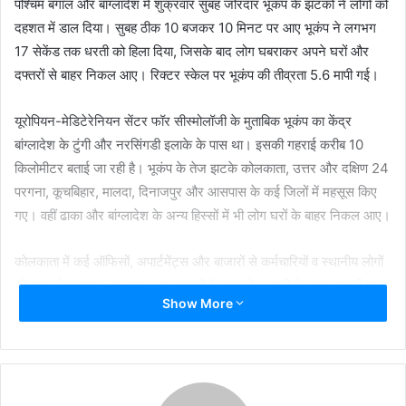
पश्चिम बंगाल और बांग्लादेश में शुक्रवार सुबह जोरदार भूकंप के झटकों ने लोगों को
दहशत में डाल दिया। सुबह ठीक 10 बजकर 10 मिनट पर आए भूकंप ने लगभग
17 सेकेंड तक धरती को हिला दिया, जिसके बाद लोग घबराकर अपने घरों और
दफ्तरों से बाहर निकल आए। रिक्टर स्केल पर भूकंप की तीव्रता 5.6 मापी गई।
यूरोपियन-मेडिटेरेनियन सेंटर फॉर सीस्मोलॉजी के मुताबिक भूकंप का केंद्र
बांग्लादेश के टुंगी और नरसिंगडी इलाके के पास था। इसकी गहराई करीब 10
किलोमीटर बताई जा रही है। भूकंप के तेज झटके कोलकाता, उत्तर और दक्षिण 24
परगना, कूचबिहार, मालदा, दिनाजपुर और आसपास के कई जिलों में महसूस किए
गए। वहीं ढाका और बांग्लादेश के अन्य हिस्सों में भी लोग घरों के बाहर निकल आए।
कोलकाता में कई ऑफिसों, अपार्टमेंट्स और बाजारों से कर्मचारियों व स्थानीय लोगों
को बाहर देखा गया। अचानक आए झटकों के बाद लोग काफी देर तक सड़कों पर
Show More
खड़े रहे और अपने परिजनों से संपर्क करते रहे। फिलहाल राहत की बात यह है कि
बंगाल या बांग्लादेश से किसी तरह के नुकसान या जनहानि की सूचना नहीं है।
स्थानीय प्रशासन ने भी स्थिति की जानकारी लेने के लिए तुरंत नियंत्रण कक्षों को
सक्रिय कर दिया और लोगों से शांति बनाए रखने की अपील की। विशेषज्ञों के