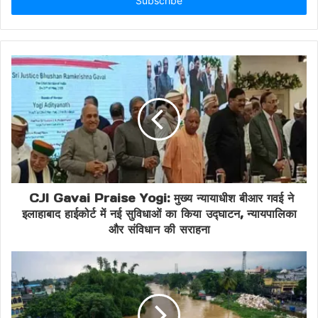
address
Ahilyabai Holkar Jayanti
BMS Kerala News
Guruvayur News
Journalists Unity
Kerala Journalists Welfare
Kerala State Committee WJI
M Ganesh RSS
Press Freedom India
CJI Gavai Praise Yogi: मुख्य न्यायाधीश बीआर गवई ने
इलाहाबाद हाईकोर्ट में नई सुविधाओं का किया उद्घाटन, न्यायपालिका
Sanjay Upadhyay WJI
Swami Harinarayan
और संविधान की सराहना
WJI Kerala Meeting
Working Journalists of India