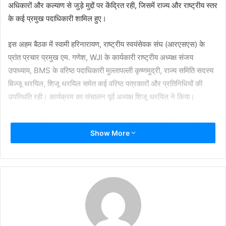
अधिकारों और कल्याण से जुड़े मुद्दों पर केंद्रित रही, जिसमें राज्य और राष्ट्रीय स्तर
के कई प्रमुख पदाधिकारी शामिल हुए।
इस अहम बैठक में स्वामी हरिनारायण, राष्ट्रीय स्वयंसेवक संघ (आरएसएस) के
प्रांत प्रचार प्रमुख एम. गणेश, WJI के कार्यकारी राष्ट्रीय अध्यक्ष संजय
उपाध्याय, BMS के वरिष्ठ पदाधिकारी मुल्लापल्ली कृष्णमुद्री, राज्य समिति सदस्य
बिज्जू थरयिल, शिजू थरयिल समेत कई वरिष्ठ पत्रकारों और प्रतिनिधियों की
उपस्थिति रही। कार्यक्रम का संचालन पूर्व अध्यक्ष शिजू थरयिल ने किया।
बैठक को संबोधित करते हुए गणेश जी ने पत्रकारिता के राष्ट्रीय हित में योगदान की
Show More
आवश्यकता पर बल दिया। उन्होंने कहा कि पत्रकारों की लेखनी देश की दिशा और
दशा तय करने की क्षमता रखती है और इसे राष्ट्रहित से जोड़कर देखा जाना
चाहिए। उन्होंने देवी अहिल्या बाई होल्कर की 300वीं जयंती की भी चर्चा की और इसे
राष्ट्रीय गौरव का प्रतीक बताते हुए उपस्थित जनों को शुभकामनाएं दीं।
संजय उपाध्याय ने अपने संबोधन में पत्रकार समुदाय के बीच एकता, सहयोग और
भाईचारे की भावना को मजबूत करने की आवश्यकता बताई। उन्होंने कहा कि