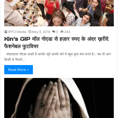
IPPCI Media
May 9, 2018
0
244
Kin’s GIP मॉल नोएडा से हज़ार रुपए के अंदर ख़रीदे
फैशनेबल फुटवियर
संवाददाता नोएडा-कहते है आपके जूते आपके बारे में बहुत कुछ बयां करते है। जब भी आप
किसी से मिलते…
Read More »