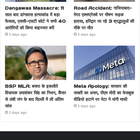
Dangawas Massacre: 11
Road Accident: गाजियाबाद-
साल बाद डांगावास हत्याकांड में बड़ा
मेरठ एक्सप्रेसवे पर भीषण सड़क
फैसला, एससी-एसटी कोर्ट ने सभी 40
हादसा, हरिद्वार जा रहे 3 श्रद्धालुओं की
आरोपियों को किया बाइज्जत बरी
मौके पर मौत
3 days ago
3 days ago
BSP MLA: बसपा के इकलौते
Meta Apology: सरकार की
विधायक उमाशंकर सिंह का निधन, कैंसर
सख्ती का असर, पीएम मोदी का फेसबुक
से लंबी जंग के बाद दिल्ली में ली अंतिम
वीडियो हटाने पर मेटा ने मांगी माफी
सांस
3 days ago
3 days ago