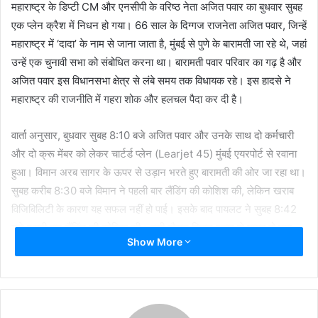
महाराष्ट्र के डिप्टी CM और एनसीपी के वरिष्ठ नेता अजित पवार का बुधवार सुबह
एक प्लेन क्रैश में निधन हो गया। 66 साल के दिग्गज राजनेता अजित पवार, जिन्हें
महाराष्ट्र में ‘दादा’ के नाम से जाना जाता है, मुंबई से पुणे के बारामती जा रहे थे, जहां
उन्हें एक चुनावी सभा को संबोधित करना था। बारामती पवार परिवार का गढ़ है और
अजित पवार इस विधानसभा क्षेत्र से लंबे समय तक विधायक रहे। इस हादसे ने
महाराष्ट्र की राजनीति में गहरा शोक और हलचल पैदा कर दी है।
वार्ता अनुसार, बुधवार सुबह 8:10 बजे अजित पवार और उनके साथ दो कर्मचारी
और दो क्रू मेंबर को लेकर चार्टर्ड प्लेन (Learjet 45) मुंबई एयरपोर्ट से रवाना
हुआ। विमान अरब सागर के ऊपर से उड़ान भरते हुए बारामती की ओर जा रहा था।
सुबह करीब 8:30 बजे विमान ने पहली बार लैंडिंग की कोशिश की, लेकिन खराब
विजिबिलिटी के कारण यह सफल नहीं हो पाई। इसके बाद पायलट ने सुबह 8:42
बजे दूसरी बार लैंडिंग की कोशिश की। इसी दौरान विमान रडार से गायब हो गया
Show More
और थोड़ी देर बाद यह खबर आई कि विमान बारामती हवाई अड्डे के रनवे 11 के
पास क्रैश हो गया।
सूत्रों के अनुसार, क्रैश के बाद विमान आग के गोले में बदल गया और इस हादसे में