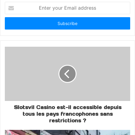
Enter
Ajit Pawar death news
your
Email
Ajit Pawar funeral live
address
Ajit Pawar last rites
Ajit Pawar memorial Baramati
Ajit Pawar plane crash
Baramati airport crash
Baramati plane accident
DGCA investigation plane crash
Slotsvil Casino est-il accessible depuis
Indian political news
tous les pays francophones sans
restrictions ?
Maharashtra Breaking News