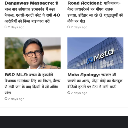
Dangawas Massacre: 11
Road Accident: गाजियाबाद-
साल बाद डांगावास हत्याकांड में बड़ा
मेरठ एक्सप्रेसवे पर भीषण सड़क
फैसला, एससी-एसटी कोर्ट ने सभी 40
हादसा, हरिद्वार जा रहे 3 श्रद्धालुओं की
आरोपियों को किया बाइज्जत बरी
मौके पर मौत
2 days ago
2 days ago
BSP MLA: बसपा के इकलौते
Meta Apology: सरकार की
विधायक उमाशंकर सिंह का निधन, कैंसर
सख्ती का असर, पीएम मोदी का फेसबुक
से लंबी जंग के बाद दिल्ली में ली अंतिम
वीडियो हटाने पर मेटा ने मांगी माफी
सांस
2 days ago
2 days ago