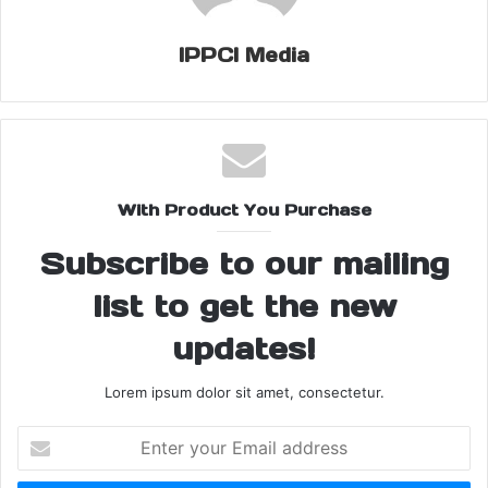
जाएगी.
IPPCI Media
Share this:
Facebook
X
now DIG has taken big action
With Product You Purchase
Videos and photos of women bathing in Maha
Subscribe to our mailing
Kumbh are being sold on social media
list to get the new
अब DIG ने लिया बड़ा एक्शन
updates!
सोशल मीडिया पर बिक रहे महाकुंभ में महिलाओं के नहाने के
वीडियो-फोटो
Lorem ipsum dolor sit amet, consectetur.
Enter
your
Email