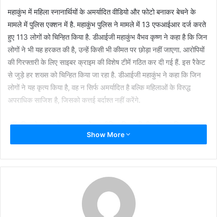
महाकुंभ में महिला स्नानार्थियों के अमर्यादित वीडियो और फोटो बनाकर बेचने के
मामले में पुलिस एक्शन में है. महाकुंभ पुलिस ने मामले में 13 एफआईआर दर्ज करते
हुए 113 लोगों को चिन्हित किया है. डीआईजी महाकुंभ वैभव कृष्ण ने कहा है कि जिन
लोगों ने भी यह हरकत की है, उन्हें किसी भी कीमत पर छोड़ा नहीं जाएगा. आरोपियों
की गिरफ्तारी के लिए साइबर क्राइम की विशेष टीमें गठित कर दी गई हैं. इस रैकेट
से जुड़े हर शख्स को चिन्हित किया जा रहा है. डीआईजी महाकुंभ ने कहा कि जिन
लोगों ने यह कृत्य किया है, वह न सिर्फ अमर्यादित है बल्कि महिलाओं के विरुद्ध
अपराधिक साजिश है, जिसको कत्तई बर्दाश्त नहीं करेंगे.
वहीं पुलिस के बयान के अनुसार सोशल मीडिया निगरानी टीम ने पाया कि कुछ
Show More
सोशल मीडिया मंच पर कुंभ मेले में महिलाओं के स्नान और कपड़े बदलने के वीडियो
अपलोड कर रहे थे, जो उनकी निजता और गरिमा का स्पष्ट उल्लंघन है. इसके बाद
कोतवाली कुंभ मेला थाने में मामले दर्ज किए गए और कानूनी कार्रवाई शुरू की गई.
पुलिस ने कहा पहली बार, 17 फरवरी को महिला तीर्थयात्रियों के अनुचित वीडियो
पोस्ट करने के आरोप में एक ‘इंस्टाग्राम’ अकाउंट के खिलाफ मामला दर्ज किया
गया था. पुलिस ने कहा कि उन्होंने अकाउंट संचालक की पहचान के लिए मेटा से
जानकारी मांगी है और विवरण प्राप्त होने के बाद गिरफ्तारी समेत अन्य कार्रवाई की