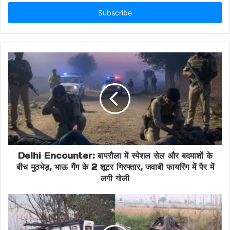
Email
deadly truck accident
address
fatal accident update
Gujarat Accident
Lakhatar highway accident
major accident Gujarat
pilgrimage accident India
Road Safety India
Surendranagar road accident
Delhi Encounter: बापरौला में स्पेशल सेल और बदमाशों के
Tragic Road Accident
truck hit pilgrims
बीच मुठभेड़, भाऊ गैंग के 2 शूटर गिरफ्तार, जवाबी फायरिंग में पैर में
लगी गोली
Viramgam highway news