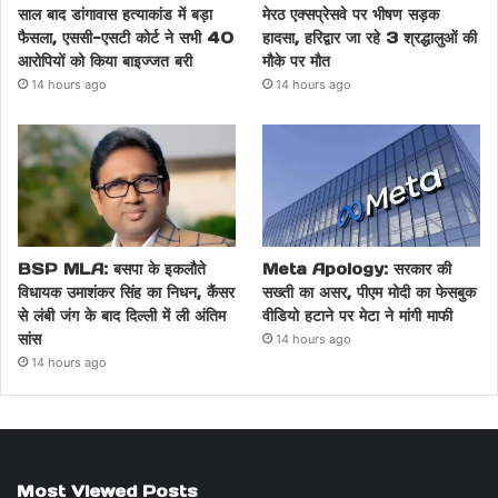
साल बाद डांगावास हत्याकांड में बड़ा
मेरठ एक्सप्रेसवे पर भीषण सड़क
फैसला, एससी-एसटी कोर्ट ने सभी 40
हादसा, हरिद्वार जा रहे 3 श्रद्धालुओं की
आरोपियों को किया बाइज्जत बरी
मौके पर मौत
14 hours ago
14 hours ago
BSP MLA: बसपा के इकलौते
Meta Apology: सरकार की
विधायक उमाशंकर सिंह का निधन, कैंसर
सख्ती का असर, पीएम मोदी का फेसबुक
से लंबी जंग के बाद दिल्ली में ली अंतिम
वीडियो हटाने पर मेटा ने मांगी माफी
सांस
14 hours ago
14 hours ago
Most Viewed Posts