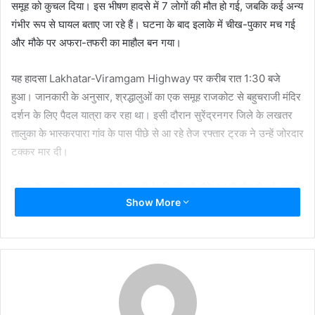
समूह को कुचल दिया। इस भीषण हादसे में 7 लोगों की मौत हो गई, जबकि कई अन्य
गंभीर रूप से घायल बताए जा रहे हैं। घटना के बाद इलाके में चीख-पुकार मच गई
और मौके पर अफरा-तफरी का माहौल बन गया।
यह हादसा Lakhatar-Viramgam Highway पर करीब रात 1:30 बजे
हुआ। जानकारी के अनुसार, श्रद्धालुओं का एक समूह राजकोट से बहुचराजी मंदिर
दर्शन के लिए पैदल यात्रा कर रहा था। इसी दौरान सुरेंद्रनगर जिले के लखतर
तालुका के भास्करपारा गांव के पास पीछे से आ रहे तेज रफ्तार ट्रक ने उन्हें जोरदार
टक्कर मार दी।
पुलिस के मुताबिक, इस हादसे में छह तीर्थयात्रियों की मौके पर ही मौत हो गई, जबकि
Show More
सड़क किनारे खड़े एक डंपर चालक ने भी अपनी जान गंवा दी। मृतकों में चार
महिलाएं भी शामिल हैं, जिससे हादसा और अधिक दर्दनाक हो गया है। घटना के बाद
घायलों को तत्काल नजदीकी अस्पतालों में भर्ती कराया गया, जहां उनका इलाज
जारी है।
स्थानीय पुलिस अधिकारी ने बताया कि श्रद्धालु रात के समय पैदल यात्रा कर रहे थे
और उसी दौरान यह हादसा हुआ। ट्रक तेज गति में था और चालक ने नियंत्रण खो